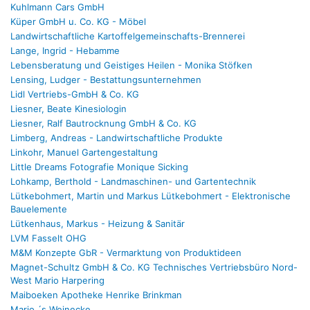
Kuhlmann Cars GmbH
Küper GmbH u. Co. KG - Möbel
Landwirtschaftliche Kartoffelgemeinschafts-Brennerei
Lange, Ingrid - Hebamme
Lebensberatung und Geistiges Heilen - Monika Stöfken
Lensing, Ludger - Bestattungsunternehmen
Lidl Vertriebs-GmbH & Co. KG
Liesner, Beate Kinesiologin
Liesner, Ralf Bautrocknung GmbH & Co. KG
Limberg, Andreas - Landwirtschaftliche Produkte
Linkohr, Manuel Gartengestaltung
Little Dreams Fotografie Monique Sicking
Lohkamp, Berthold - Landmaschinen- und Gartentechnik
Lütkebohmert, Martin und Markus Lütkebohmert - Elektronische
Bauelemente
Lütkenhaus, Markus - Heizung & Sanitär
LVM Fasselt OHG
M&M Konzepte GbR - Vermarktung von Produktideen
Magnet-Schultz GmbH & Co. KG Technisches Vertriebsbüro Nord-
West Mario Harpering­
Maiboeken Apotheke Henrike Brinkman
Marjo ´s Weinecke