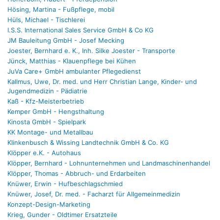
Hösing, Martina - Fußpflege, mobil
Hüls, Michael - Tischlerei
I.S.S. International Sales Service GmbH & Co KG
JM Bauleitung GmbH - Josef Mecking
Joester, Bernhard e. K., Inh. Silke Joester - Transporte
Jünck, Matthias - Klauenpflege bei Kühen
JuVa Care+ GmbH ambulanter Pflegedienst
Kallmus, Uwe, Dr. med. und Herr Christian Lange, Kinder- und
Jugendmedizin - Pädiatrie
Kaß - Kfz-Meisterbetrieb
Kemper GmbH - Hengsthaltung
Kinosta GmbH - Spielpark
KK Montage- und Metallbau
Klinkenbusch & Wissing Landtechnik GmbH & Co. KG
Klöpper e.K. - Autohaus
Klöpper, Bernhard - Lohnunternehmen und Landmaschinenhandel
Klöpper, Thomas - Abbruch- und Erdarbeiten
Knüwer, Erwin - Hufbeschlagschmied
Knüwer, Josef, Dr. med. - Facharzt für Allgemeinmedizin
Konzept-Design-Marketing
Krieg, Gunder - Oldtimer Ersatzteile