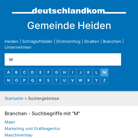
Gemeinde Heiden
Heiden
|
Schrägluftbilder
|
Drohnenflug
|
Straßen
|
Branchen
|
Unternehmen
A
B
C
D
E
F
G
H
I
J
K
L
M
N
O
P
Q
R
S
T
U
V
W
X
Y
Z
Startseite
» Suchergebnisse
Branchen - Suchbegriffe mit "M"
Maler
Marketing und Grafikagentur
Maschinenbau