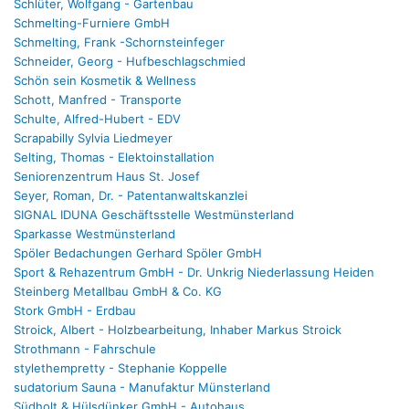
Schlüter, Wolfgang - Gartenbau
Schmelting-Furniere GmbH
Schmelting, Frank -Schornsteinfeger
Schneider, Georg - Hufbeschlagschmied
Schön sein Kosmetik & Wellness
Schott, Manfred - Transporte
Schulte, Alfred-Hubert - EDV
Scrapabilly Sylvia Liedmeyer
Selting, Thomas - Elektoinstallation
Seniorenzentrum Haus St. Josef
Seyer, Roman, Dr. - Patentanwaltskanzlei
SIGNAL IDUNA Geschäftsstelle Westmünsterland
Sparkasse Westmünsterland
Spöler Bedachungen Gerhard Spöler GmbH
Sport & Rehazentrum GmbH - Dr. Unkrig Niederlassung Heiden
Steinberg Metallbau GmbH & Co. KG
Stork GmbH - Erdbau
Stroick, Albert - Holzbearbeitung, Inhaber Markus Stroick
Strothmann - Fahrschule
stylethempretty - Stephanie Koppelle
sudatorium Sauna - Manufaktur Münsterland
Südholt & Hülsdünker GmbH - Autohaus