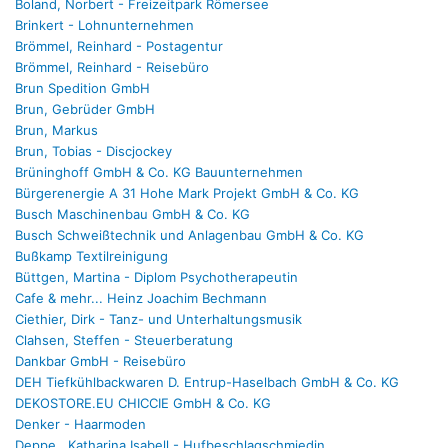
Boland, Norbert - Freizeitpark Römersee
Brinkert - Lohnunternehmen
Brömmel, Reinhard - Postagentur
Brömmel, Reinhard - Reisebüro
Brun Spedition GmbH
Brun, Gebrüder GmbH
Brun, Markus
Brun, Tobias - Discjockey
Brüninghoff GmbH & Co. KG Bauunternehmen
Bürgerenergie A 31 Hohe Mark Projekt GmbH & Co. KG
Busch Maschinenbau GmbH & Co. KG
Busch Schweißtechnik und Anlagenbau GmbH & Co. KG
Bußkamp Textilreinigung
Büttgen, Martina - Diplom Psychotherapeutin
Cafe & mehr... Heinz Joachim Bechmann
Ciethier, Dirk - Tanz- und Unterhaltungsmusik
Clahsen, Steffen - Steuerberatung
Dankbar GmbH - Reisebüro
DEH Tiefkühlbackwaren D. Entrup-Haselbach GmbH & Co. KG
DEKOSTORE.EU CHICCIE GmbH & Co. KG
Denker - Haarmoden
Deppe , Katharina Isabell - Hufbeschlagschmiedin