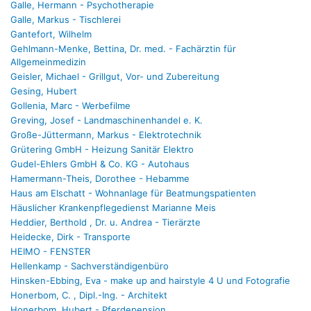
Galle, Hermann - Psychotherapie
Galle, Markus - Tischlerei
Gantefort, Wilhelm
Gehlmann-Menke, Bettina, Dr. med. - Fachärztin für
Allgemeinmedizin
Geisler, Michael - Grillgut, Vor- und Zubereitung
Gesing, Hubert
Gollenia, Marc - Werbefilme
Greving, Josef - Landmaschinenhandel e. K.
Große-Jüttermann, Markus - Elektrotechnik
Grütering GmbH - Heizung Sanitär Elektro
Gudel-Ehlers GmbH & Co. KG - Autohaus
Hamermann-Theis, Dorothee - Hebamme
Haus am Elschatt - Wohnanlage für Beatmungspatienten
Häuslicher Krankenpflegedienst Marianne­ Meis
Heddier, Berthold , Dr. u. Andrea - Tierärzte
Heidecke, Dirk - Transporte
HEIMO - FENSTER
Hellenkamp - Sachverständigenbüro
Hinsken-Ebbing, Eva - make up and hairstyle 4 U und Fotografie
Honerbom, C. , Dipl.-Ing. - Architekt
Honerbom, Hubert - Pferdepension