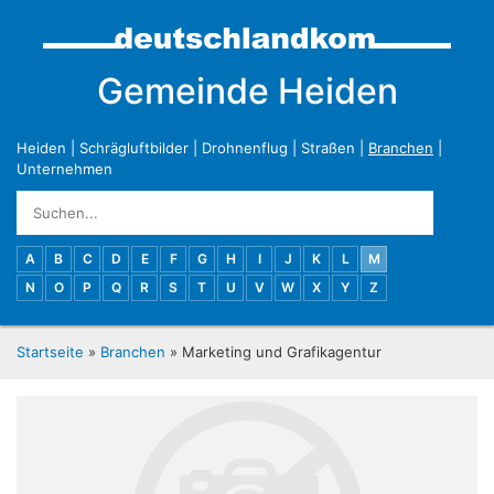
Gemeinde Heiden
Heiden
|
Schrägluftbilder
|
Drohnenflug
|
Straßen
|
Branchen
|
Unternehmen
A
B
C
D
E
F
G
H
I
J
K
L
M
N
O
P
Q
R
S
T
U
V
W
X
Y
Z
Startseite
»
Branchen
» Marketing und Grafikagentur