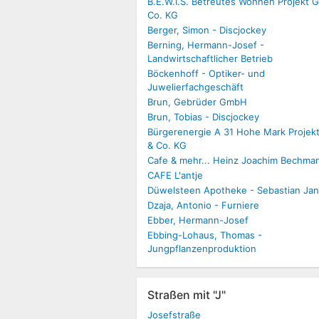
B.E.W.I.S. Betreutes Wohnen Projekt
Co. KG
Berger, Simon - Discjockey
Berning, Hermann-Josef -
Landwirtschaftlicher Betrieb
Böckenhoff - Optiker- und
Juwelierfachgeschäft
Brun, Gebrüder GmbH
Brun, Tobias - Discjockey
Bürgerenergie A 31 Hohe Mark Proje
& Co. KG
Cafe & mehr... Heinz Joachim Bechma
CAFE L'antje
Düwelsteen Apotheke - Sebastian Ja
Dzaja, Antonio - Furniere
Ebber, Hermann-Josef
Ebbing-Lohaus, Thomas -
Jungpflanzenproduktion
Straßen mit "J"
Josefstraße