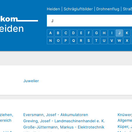
Heiden
|
Schrägluftbilder
|
Drohnenflug
|
Stra
eiden
A
B
C
D
E
F
G
H
I
J
K
N
O
P
Q
R
S
T
U
V
W
X
Juwelier
rziehen,
Eversmann, Josef - Akkumulatoren
Knüwer,
ereich
Allgeme
Greving, Josef - Landmaschinenhandel e. K.
Küper, 
Große-Jüttermann, Markus - Elektrotechnik