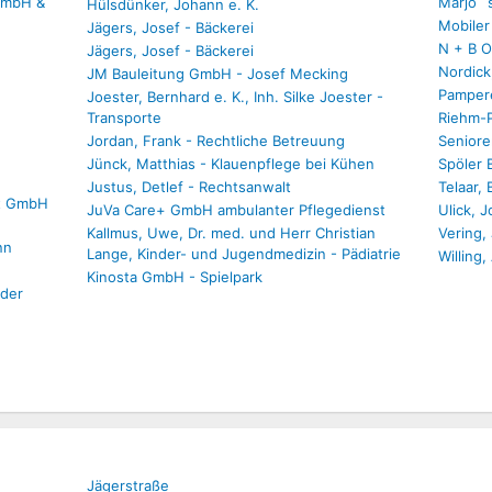
 GmbH &
Marjo ´
Hülsdünker, Johann e. K.
Mobiler
Jägers, Josef - Bäckerei
N + B 
Jägers, Josef - Bäckerei
Nordick
JM Bauleitung GmbH - Josef Mecking
Pampere
Joester, Bernhard e. K., Inh. Silke Joester -
Transporte
Riehm-P
Jordan, Frank - Rechtliche Betreuung
Seniore
Jünck, Matthias - Klauenpflege bei Kühen
Spöler
Justus, Detlef - Rechtsanwalt
Telaar,
kt GmbH
JuVa Care+ GmbH ambulanter Pflegedienst
Ulick, 
Kallmus, Uwe, Dr. med. und Herr Christian
Vering,
nn
Lange, Kinder- und Jugendmedizin - Pädiatrie
Willing
Kinosta GmbH - Spielpark
nder
Jägerstraße