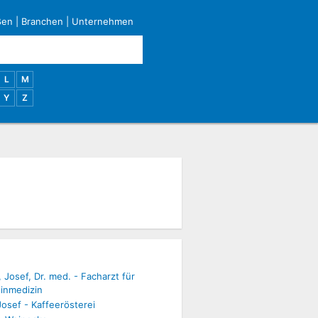
ßen
|
Branchen
|
Unternehmen
L
M
Y
Z
 Josef, Dr. med. - Facharzt für
inmedizin
Josef - Kaffeerösterei