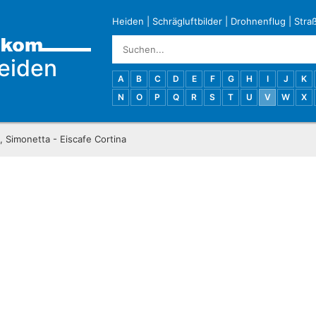
Heiden
|
Schrägluftbilder
|
Drohnenflug
|
Stra
eiden
A
B
C
D
E
F
G
H
I
J
K
N
O
P
Q
R
S
T
U
V
W
X
 Simonetta - Eiscafe Cortina