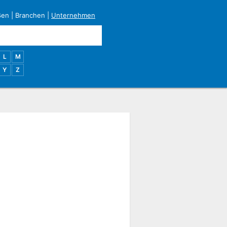
ßen
|
Branchen
|
Unternehmen
L
M
Y
Z