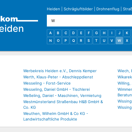
Heiden
|
Schrägluftbilder
|
Drohnenflug
|
Stra
eiden
A
B
C
D
E
F
G
H
I
J
K
N
O
P
Q
R
S
T
U
V
W
X
Werbekreis Heiden e.V., Dennis Kemper
Wiech, 
Werth, Klaus-Peter - Abschleppdienst
Wikarek
e
Wesseling - Forst-Service
Willing
Wesseling, Daniel GmbH - Tischlerei
Wimmen,
Beratun
Weßeling, Daniel - Maschinen, Vermietung
Wissing
Westmünsterland Straßenbau H&B GmbH &
Co. KG
Wissing
Weuthen, Wilhelm GmbH & Co KG -
Landwirtschaftliche Produkte