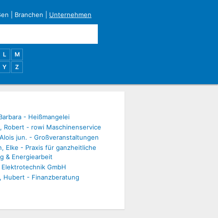
ßen
|
Branchen
|
Unternehmen
L
M
Y
Z
Barbara - Heißmangelei
, Robert - rowi Maschinenservice
, Alois jun. - Großveranstaltungen
 Elke - Praxis für ganzheitliche
g & Energiearbeit
 Elektrotechnik GmbH
, Hubert - Finanzberatung