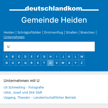
Gemeinde Heiden
Heiden
|
Schrägluftbilder
|
Drohnenflug
|
Straßen
|
Branchen
|
Unternehmen
A
B
C
D
E
F
G
H
I
J
K
L
M
N
O
P
Q
R
S
T
U
V
W
X
Y
Z
Unternehmen mit U
Uli Schmelting - Fotografie
Ulick, Josef und Dirk GbR
Upgang, Theodor - Landwirtschaftlicher Betrieb