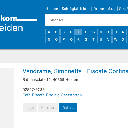
Heiden
|
Schrägluftbilder
|
Drohnenflug
|
Stra
eiden
A
B
C
D
E
F
G
H
I
J
K
N
O
P
Q
R
S
T
U
V
W
X
Vendrame, Simonetta - Eiscafe Cortin
Rathausplatz 14, 46359 Heiden
02867-9239
Cafe
Eiscafe
Eisdiele
Gaststätten
Lage
Anrufen
Details