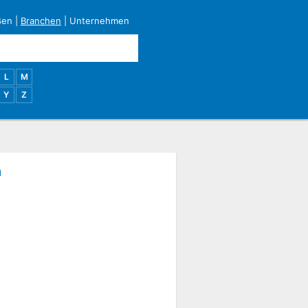
ßen
|
Branchen
|
Unternehmen
L
M
Y
Z
a