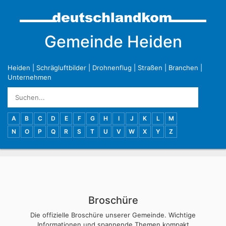
Gemeinde Heiden
Heiden
|
Schrägluftbilder
|
Drohnenflug
|
Straßen
|
Branchen
|
Unternehmen
A
B
C
D
E
F
G
H
I
J
K
L
M
N
O
P
Q
R
S
T
U
V
W
X
Y
Z
Broschüre
Die offizielle Broschüre unserer Gemeinde. Wichtige
Informationen und spannende Themen kompakt