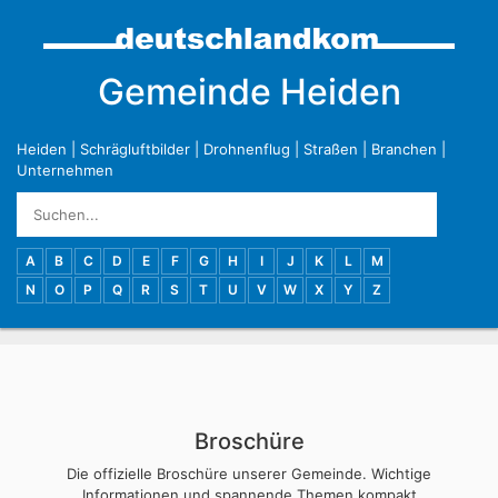
Gemeinde Heiden
Heiden
|
Schrägluftbilder
|
Drohnenflug
|
Straßen
|
Branchen
|
Unternehmen
A
B
C
D
E
F
G
H
I
J
K
L
M
N
O
P
Q
R
S
T
U
V
W
X
Y
Z
Broschüre
Die offizielle Broschüre unserer Gemeinde. Wichtige
Informationen und spannende Themen kompakt