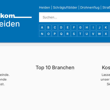
Heiden
|
Schrägluftbilder
|
Drohnenflug
|
Stra
eiden
A
B
C
D
E
F
G
H
I
J
K
N
O
P
Q
R
S
T
U
V
W
X
Top 10 Branchen
Kos
meinde.
Lass
nende
unser
st.
S