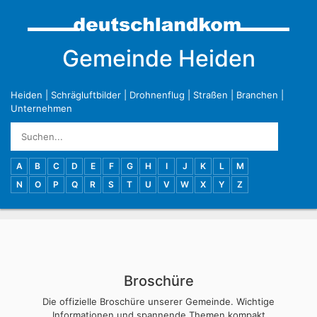
Gemeinde Heiden
Heiden
|
Schrägluftbilder
|
Drohnenflug
|
Straßen
|
Branchen
|
Unternehmen
A
B
C
D
E
F
G
H
I
J
K
L
M
N
O
P
Q
R
S
T
U
V
W
X
Y
Z
Broschüre
Die offizielle Broschüre unserer Gemeinde. Wichtige
Informationen und spannende Themen kompakt