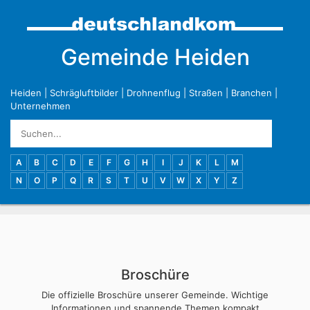
Gemeinde Heiden
Heiden
|
Schrägluftbilder
|
Drohnenflug
|
Straßen
|
Branchen
|
Unternehmen
A
B
C
D
E
F
G
H
I
J
K
L
M
N
O
P
Q
R
S
T
U
V
W
X
Y
Z
Broschüre
Die offizielle Broschüre unserer Gemeinde. Wichtige
Informationen und spannende Themen kompakt