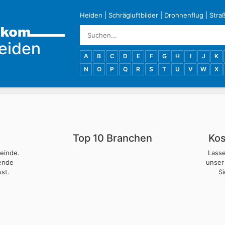
Heiden
|
Schrägluftbilder
|
Drohnenflug
|
Stra
eiden
A
B
C
D
E
F
G
H
I
J
K
N
O
P
Q
R
S
T
U
V
W
X
Top 10 Branchen
Kos
meinde.
Lass
nende
unser
st.
S