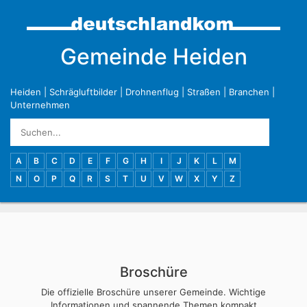
Gemeinde Heiden
Heiden
|
Schrägluftbilder
|
Drohnenflug
|
Straßen
|
Branchen
|
Unternehmen
A
B
C
D
E
F
G
H
I
J
K
L
M
N
O
P
Q
R
S
T
U
V
W
X
Y
Z
Broschüre
Die offizielle Broschüre unserer Gemeinde. Wichtige
Informationen und spannende Themen kompakt