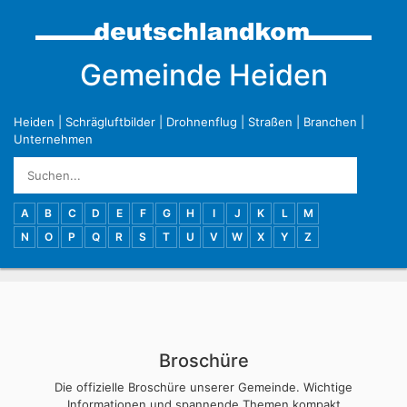
Gemeinde Heiden
Heiden
|
Schrägluftbilder
|
Drohnenflug
|
Straßen
|
Branchen
|
Unternehmen
A
B
C
D
E
F
G
H
I
J
K
L
M
N
O
P
Q
R
S
T
U
V
W
X
Y
Z
Broschüre
Die offizielle Broschüre unserer Gemeinde. Wichtige
Informationen und spannende Themen kompakt