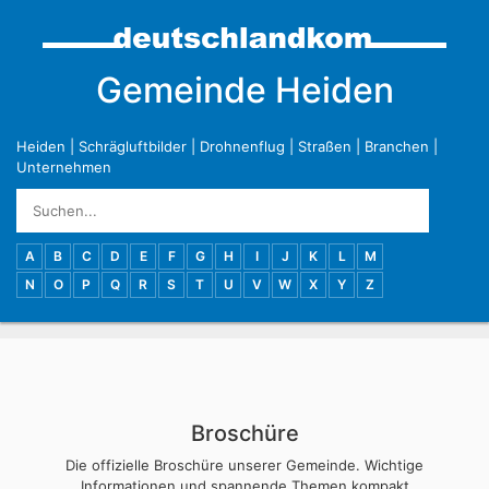
Gemeinde Heiden
Heiden
|
Schrägluftbilder
|
Drohnenflug
|
Straßen
|
Branchen
|
Unternehmen
A
B
C
D
E
F
G
H
I
J
K
L
M
N
O
P
Q
R
S
T
U
V
W
X
Y
Z
Broschüre
Die offizielle Broschüre unserer Gemeinde. Wichtige
Informationen und spannende Themen kompakt