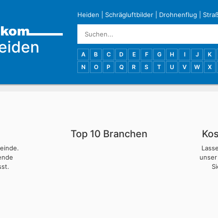
Heiden
|
Schrägluftbilder
|
Drohnenflug
|
Stra
eiden
A
B
C
D
E
F
G
H
I
J
K
N
O
P
Q
R
S
T
U
V
W
X
Top 10 Branchen
Kos
meinde.
Lass
nende
unser
st.
S