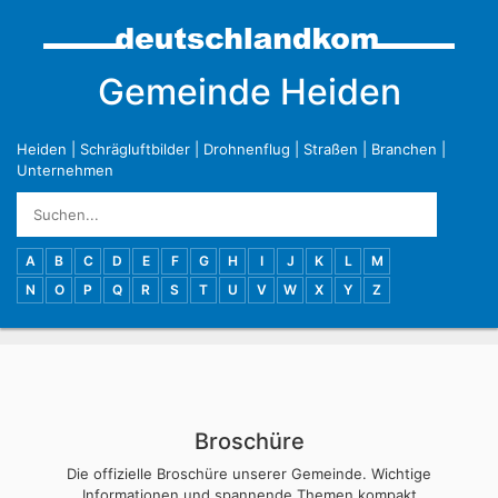
Gemeinde Heiden
Heiden
|
Schrägluftbilder
|
Drohnenflug
|
Straßen
|
Branchen
|
Unternehmen
A
B
C
D
E
F
G
H
I
J
K
L
M
N
O
P
Q
R
S
T
U
V
W
X
Y
Z
Broschüre
Die offizielle Broschüre unserer Gemeinde. Wichtige
Informationen und spannende Themen kompakt