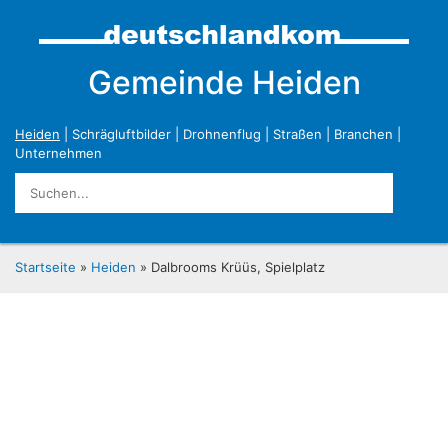
Gemeinde Heiden
Heiden
|
Schrägluftbilder
|
Drohnenflug
|
Straßen
|
Branchen
|
Unternehmen
Startseite
»
Heiden
» Dalbrooms Krüüs, Spielplatz