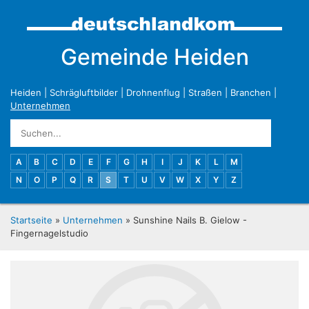
Gemeinde Heiden
Heiden
|
Schrägluftbilder
|
Drohnenflug
|
Straßen
|
Branchen
|
Unternehmen
A
B
C
D
E
F
G
H
I
J
K
L
M
N
O
P
Q
R
S
T
U
V
W
X
Y
Z
Startseite
»
Unternehmen
» Sunshine Nails B. Gielow -
Fingernagelstudio