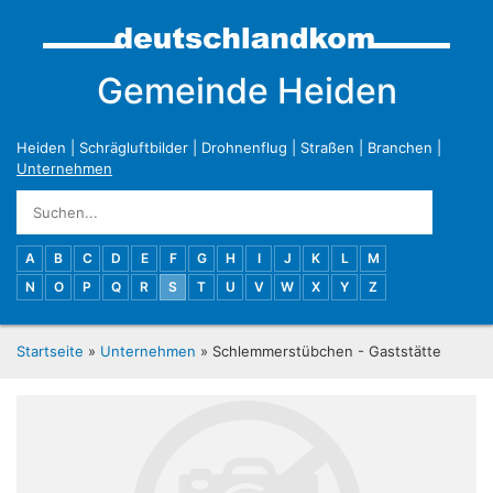
Gemeinde Heiden
Heiden
|
Schrägluftbilder
|
Drohnenflug
|
Straßen
|
Branchen
|
Unternehmen
A
B
C
D
E
F
G
H
I
J
K
L
M
N
O
P
Q
R
S
T
U
V
W
X
Y
Z
Startseite
»
Unternehmen
» Schlemmerstübchen - Gaststätte