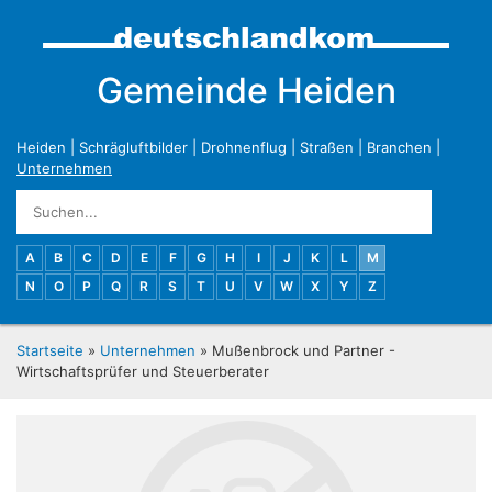
Gemeinde Heiden
Heiden
|
Schrägluftbilder
|
Drohnenflug
|
Straßen
|
Branchen
|
Unternehmen
A
B
C
D
E
F
G
H
I
J
K
L
M
N
O
P
Q
R
S
T
U
V
W
X
Y
Z
Startseite
»
Unternehmen
» Mußenbrock und Partner -
Wirtschaftsprüfer und Steuerberater