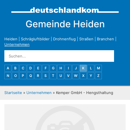
Gemeinde Heiden
Heiden
|
Schrägluftbilder
|
Drohnenflug
|
Straßen
|
Branchen
|
Unternehmen
A
B
C
D
E
F
G
H
I
J
K
L
M
N
O
P
Q
R
S
T
U
V
W
X
Y
Z
Startseite
»
Unternehmen
» Kemper GmbH - Hengsthaltung