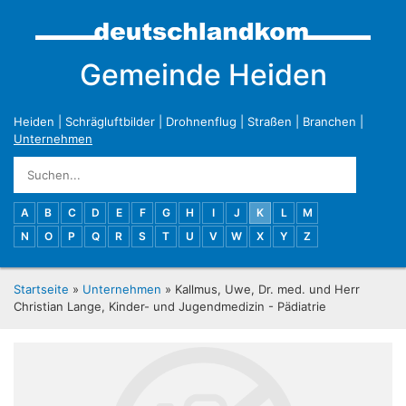
Gemeinde Heiden
Heiden
|
Schrägluftbilder
|
Drohnenflug
|
Straßen
|
Branchen
|
Unternehmen
A
B
C
D
E
F
G
H
I
J
K
L
M
N
O
P
Q
R
S
T
U
V
W
X
Y
Z
Startseite
»
Unternehmen
» Kallmus, Uwe, Dr. med. und Herr
Christian Lange, Kinder- und Jugendmedizin - Pädiatrie