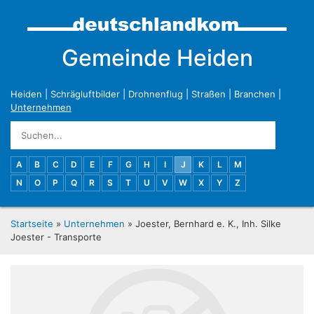
Gemeinde Heiden
Heiden
|
Schrägluftbilder
|
Drohnenflug
|
Straßen
|
Branchen
|
Unternehmen
A
B
C
D
E
F
G
H
I
J
K
L
M
N
O
P
Q
R
S
T
U
V
W
X
Y
Z
Startseite
»
Unternehmen
» Joester, Bernhard e. K., Inh. Silke
Joester - Transporte