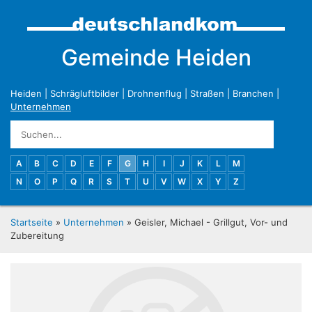
Gemeinde Heiden
Heiden
|
Schrägluftbilder
|
Drohnenflug
|
Straßen
|
Branchen
|
Unternehmen
A
B
C
D
E
F
G
H
I
J
K
L
M
N
O
P
Q
R
S
T
U
V
W
X
Y
Z
Startseite
»
Unternehmen
» Geisler, Michael - Grillgut, Vor- und
Zubereitung