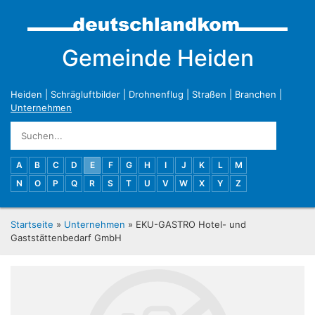
Gemeinde Heiden
Heiden
|
Schrägluftbilder
|
Drohnenflug
|
Straßen
|
Branchen
|
Unternehmen
A
B
C
D
E
F
G
H
I
J
K
L
M
N
O
P
Q
R
S
T
U
V
W
X
Y
Z
Startseite
»
Unternehmen
» EKU-GASTRO Hotel- und
Gaststättenbedarf GmbH