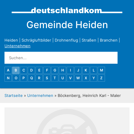
Gemeinde Heiden
Heiden
|
Schrägluftbilder
|
Drohnenflug
|
Straßen
|
Branchen
|
Unternehmen
A
B
C
D
E
F
G
H
I
J
K
L
M
N
O
P
Q
R
S
T
U
V
W
X
Y
Z
Startseite
»
Unternehmen
» Böckenberg, Heinrich Karl - Maler