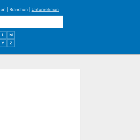
ßen
|
Branchen
|
Unternehmen
L
M
Y
Z