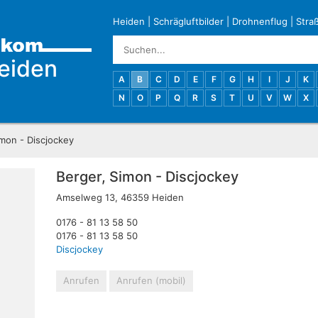
Heiden
|
Schrägluftbilder
|
Drohnenflug
|
Stra
eiden
A
B
C
D
E
F
G
H
I
J
K
N
O
P
Q
R
S
T
U
V
W
X
mon - Discjockey
Berger, Simon - Discjockey
Amselweg 13, 46359 Heiden
0176 - 81 13 58 50
0176 - 81 13 58 50
Discjockey
Anrufen
Anrufen (mobil)