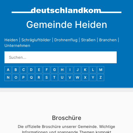
Gemeinde Heiden
Heiden
|
Schrägluftbilder
|
Drohnenflug
|
Straßen
|
Branchen
|
Unternehmen
A
B
C
D
E
F
G
H
I
J
K
L
M
N
O
P
Q
R
S
T
U
V
W
X
Y
Z
Broschüre
Die offizielle Broschüre unserer Gemeinde. Wichtige
Informationen und spannende Themen kompakt