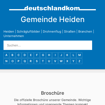
Gemeinde Heiden
Heiden
|
Schrägluftbilder
|
Drohnenflug
|
Straßen
|
Branchen
|
Unternehmen
A
B
C
D
E
F
G
H
I
J
K
L
M
N
O
P
Q
R
S
T
U
V
W
X
Y
Z
Broschüre
Die offizielle Broschüre unserer Gemeinde. Wichtige
Informationen und spannende Themen kompakt