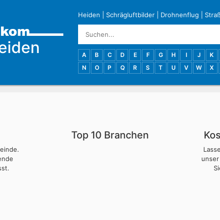
Heiden
|
Schrägluftbilder
|
Drohnenflug
|
Stra
eiden
A
B
C
D
E
F
G
H
I
J
K
N
O
P
Q
R
S
T
U
V
W
X
Top 10 Branchen
Kos
meinde.
Lass
nende
unser
st.
S