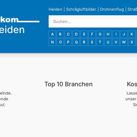
Heiden
|
Schrägluftbilder
|
Drohnenflug
|
Stra
eiden
A
B
C
D
E
F
G
H
I
J
K
N
O
P
Q
R
S
T
U
V
W
X
Top 10 Branchen
Kos
meinde.
Lass
nende
unser
st.
S