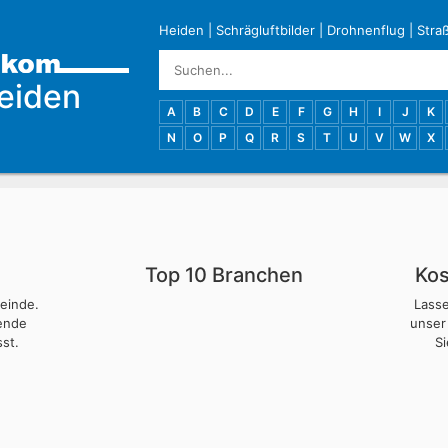
Heiden
|
Schrägluftbilder
|
Drohnenflug
|
Stra
eiden
A
B
C
D
E
F
G
H
I
J
K
N
O
P
Q
R
S
T
U
V
W
X
Top 10 Branchen
Kos
meinde.
Lass
nende
unser
st.
S