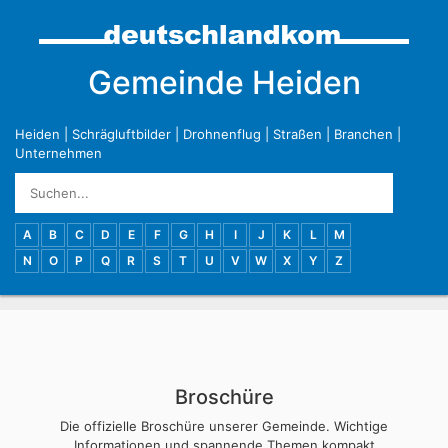
Gemeinde Heiden
Heiden
|
Schrägluftbilder
|
Drohnenflug
|
Straßen
|
Branchen
|
Unternehmen
A
B
C
D
E
F
G
H
I
J
K
L
M
N
O
P
Q
R
S
T
U
V
W
X
Y
Z
Broschüre
Die offizielle Broschüre unserer Gemeinde. Wichtige
Informationen und spannende Themen kompakt