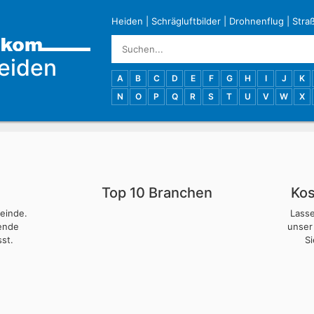
Heiden
|
Schrägluftbilder
|
Drohnenflug
|
Stra
eiden
A
B
C
D
E
F
G
H
I
J
K
N
O
P
Q
R
S
T
U
V
W
X
Top 10 Branchen
Kos
meinde.
Lass
nende
unser
st.
S