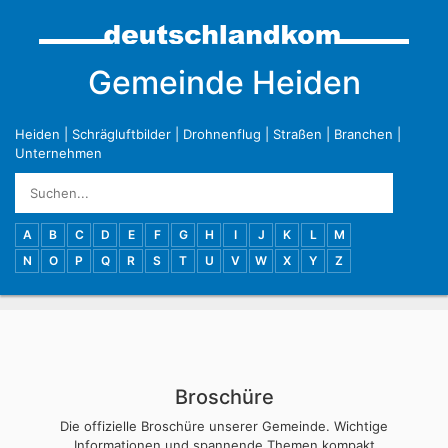
Gemeinde Heiden
Heiden
|
Schrägluftbilder
|
Drohnenflug
|
Straßen
|
Branchen
|
Unternehmen
A
B
C
D
E
F
G
H
I
J
K
L
M
N
O
P
Q
R
S
T
U
V
W
X
Y
Z
Broschüre
Die offizielle Broschüre unserer Gemeinde. Wichtige
Informationen und spannende Themen kompakt