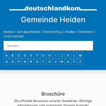
Gemeinde Heiden
Heiden
|
Schrägluftbilder
|
Drohnenflug
|
Straßen
|
Branchen
|
Unternehmen
A
B
C
D
E
F
G
H
I
J
K
L
M
N
O
P
Q
R
S
T
U
V
W
X
Y
Z
Broschüre
Die offizielle Broschüre unserer Gemeinde. Wichtige
Informationen und spannende Themen kompakt