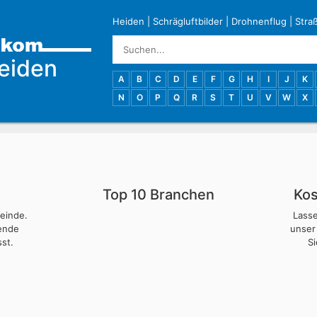
Heiden
|
Schrägluftbilder
|
Drohnenflug
|
Stra
eiden
A
B
C
D
E
F
G
H
I
J
K
N
O
P
Q
R
S
T
U
V
W
X
Top 10 Branchen
Kos
meinde.
Lass
nende
unser
st.
S