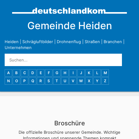
Gemeinde Heiden
Heiden
|
Schrägluftbilder
|
Drohnenflug
|
Straßen
|
Branchen
|
Unternehmen
A
B
C
D
E
F
G
H
I
J
K
L
M
N
O
P
Q
R
S
T
U
V
W
X
Y
Z
Broschüre
Die offizielle Broschüre unserer Gemeinde. Wichtige
Informationen und spannende Themen kompakt