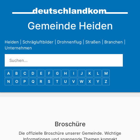
Gemeinde Heiden
Heiden
|
Schrägluftbilder
|
Drohnenflug
|
Straßen
|
Branchen
|
Unternehmen
A
B
C
D
E
F
G
H
I
J
K
L
M
N
O
P
Q
R
S
T
U
V
W
X
Y
Z
Broschüre
Die offizielle Broschüre unserer Gemeinde. Wichtige
Informationen und spannende Themen kompakt