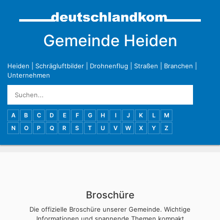
Gemeinde Heiden
Heiden
|
Schrägluftbilder
|
Drohnenflug
|
Straßen
|
Branchen
|
Unternehmen
A
B
C
D
E
F
G
H
I
J
K
L
M
N
O
P
Q
R
S
T
U
V
W
X
Y
Z
Broschüre
Die offizielle Broschüre unserer Gemeinde. Wichtige
Informationen und spannende Themen kompakt