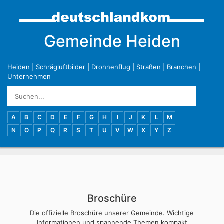
Gemeinde Heiden
Heiden
|
Schrägluftbilder
|
Drohnenflug
|
Straßen
|
Branchen
|
Unternehmen
A
B
C
D
E
F
G
H
I
J
K
L
M
N
O
P
Q
R
S
T
U
V
W
X
Y
Z
Broschüre
Die offizielle Broschüre unserer Gemeinde. Wichtige
Informationen und spannende Themen kompakt