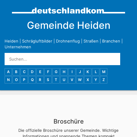
Gemeinde Heiden
Heiden
|
Schrägluftbilder
|
Drohnenflug
|
Straßen
|
Branchen
|
Unternehmen
A
B
C
D
E
F
G
H
I
J
K
L
M
N
O
P
Q
R
S
T
U
V
W
X
Y
Z
Broschüre
Die offizielle Broschüre unserer Gemeinde. Wichtige
Informationen und spannende Themen kompakt