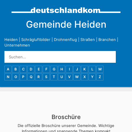
Gemeinde Heiden
Heiden
|
Schrägluftbilder
|
Drohnenflug
|
Straßen
|
Branchen
|
Unternehmen
A
B
C
D
E
F
G
H
I
J
K
L
M
N
O
P
Q
R
S
T
U
V
W
X
Y
Z
Broschüre
Die offizielle Broschüre unserer Gemeinde. Wichtige
Informationen und spannende Themen kompakt