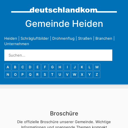
Gemeinde Heiden
Heiden
|
Schrägluftbilder
|
Drohnenflug
|
Straßen
|
Branchen
|
Unternehmen
A
B
C
D
E
F
G
H
I
J
K
L
M
N
O
P
Q
R
S
T
U
V
W
X
Y
Z
Broschüre
Die offizielle Broschüre unserer Gemeinde. Wichtige
Informationen und spannende Themen kompakt