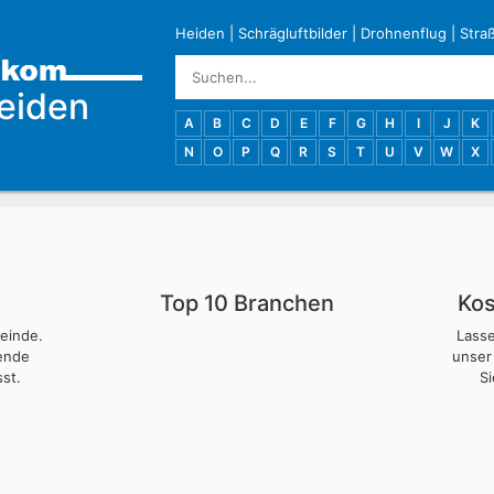
Heiden
|
Schrägluftbilder
|
Drohnenflug
|
Stra
eiden
A
B
C
D
E
F
G
H
I
J
K
N
O
P
Q
R
S
T
U
V
W
X
Top 10 Branchen
Kos
meinde.
Lass
nende
unser
st.
S