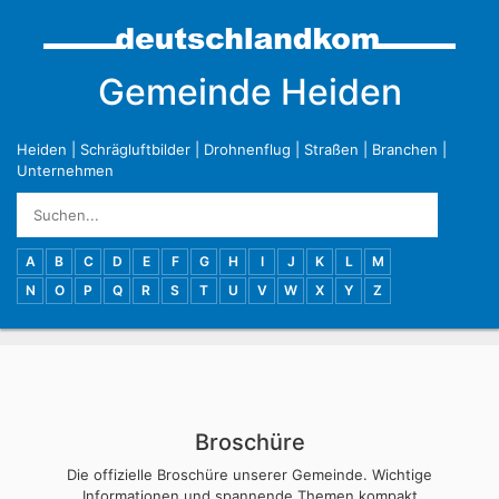
Gemeinde Heiden
Heiden
|
Schrägluftbilder
|
Drohnenflug
|
Straßen
|
Branchen
|
Unternehmen
A
B
C
D
E
F
G
H
I
J
K
L
M
N
O
P
Q
R
S
T
U
V
W
X
Y
Z
Broschüre
Die offizielle Broschüre unserer Gemeinde. Wichtige
Informationen und spannende Themen kompakt