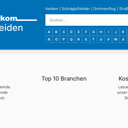
Heiden
|
Schrägluftbilder
|
Drohnenflug
|
Stra
eiden
A
B
C
D
E
F
G
H
I
J
K
N
O
P
Q
R
S
T
U
V
W
X
Top 10 Branchen
Kos
meinde.
Lass
nende
unser
st.
S