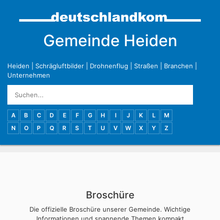
Gemeinde Heiden
Heiden
|
Schrägluftbilder
|
Drohnenflug
|
Straßen
|
Branchen
|
Unternehmen
A
B
C
D
E
F
G
H
I
J
K
L
M
N
O
P
Q
R
S
T
U
V
W
X
Y
Z
Broschüre
Die offizielle Broschüre unserer Gemeinde. Wichtige
Informationen und spannende Themen kompakt